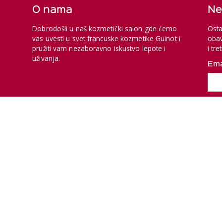
O nama
Ne
Dobrodošli u naš kozmetički salon gde ćemo
Osta
vas uvesti u svet francuske kozmetike Guinot i
obav
pružiti vam nezaboravno iskustvo lepote i
i tr
uživanja.
Ema
Copyr