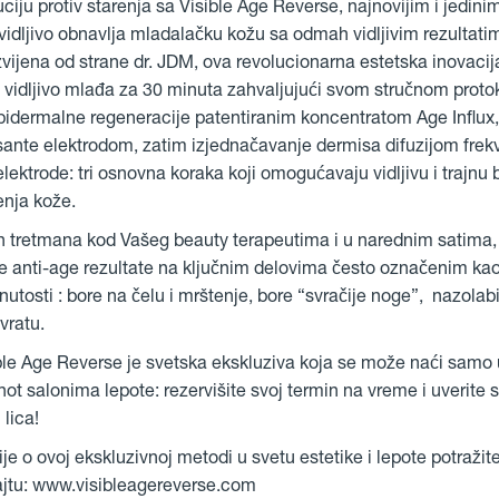
luciju protiv starenja sa Visible Age Reverse, najnovijim i jedi
 vidljivo obnavlja mladalačku kožu sa odmah vidljivim rezultati
zvijena od strane dr. JDM, ova revolucionarna estetska inovaci
vidljivo mlađa za 30 minuta zahvaljujući svom stručnom proto
pidermalne regeneracije patentiranim koncentratom Age Influx,
sante elektrodom, zatim izjednačavanje dermisa difuzijom frek
lektrode: tri osnovna koraka koji omogućavaju vidljivu i trajnu 
enja kože.
tretmana kod Vašeg beauty terapeutima i u narednim satima
ne anti-age rezultate na ključnim delovima često označenim kao
nutosti : bore na čelu i mrštenje, bore “svračije noge”, nazolabi
vratu.
ble Age Reverse je svetska ekskluziva koja se može naći samo
t salonima lepote: rezervišite svoj termin na vreme i uverite s
 lica!
je o ovoj ekskluzivnoj metodi u svetu estetike i lepote potražit
jtu: www.visibleagereverse.com