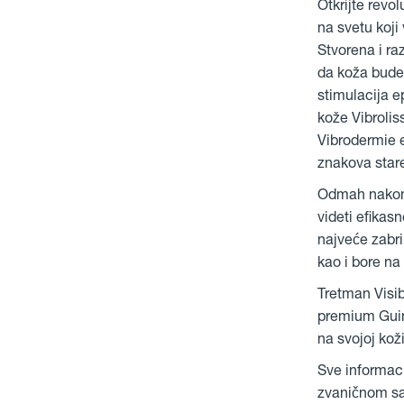
Otkrijte revo
na svetu koji
Stvorena i ra
da koža bude 
stimulacija e
kože Vibrolis
Vibrodermie e
znakova star
Odmah nakon 
videti efikas
najveće zabri
kao i bore na 
Tretman Visi
premium Guino
na svojoj koži
Sve informaci
zvaničnom sa