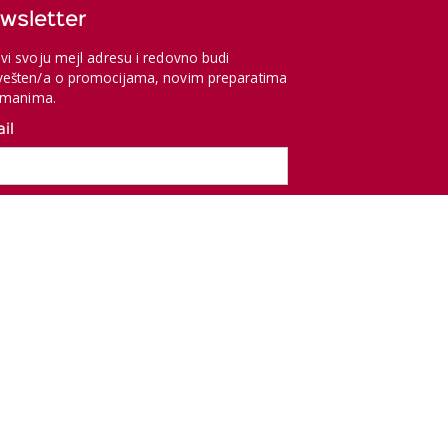
wsletter
vi svoju mejl adresu i redovno budi
ešten/a o promocijama, novim preparatima
etmanima.
il
ight © 2023 Dermavis. All rights reserved.