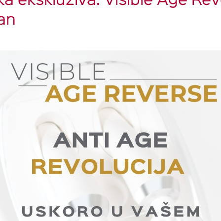
a ekskluziva: Visible Age Re
an