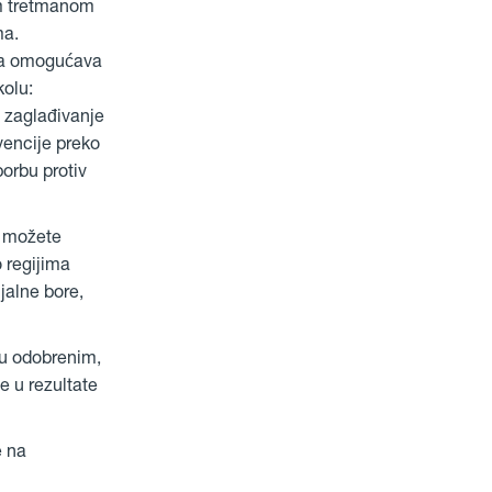
nim tretmanom
ma.
ja omogućava
kolu:
 zaglađivanje
vencije preko
borbu protiv
, možete
 regijima
jalne bore,
 u odobrenim,
e u rezultate
e na