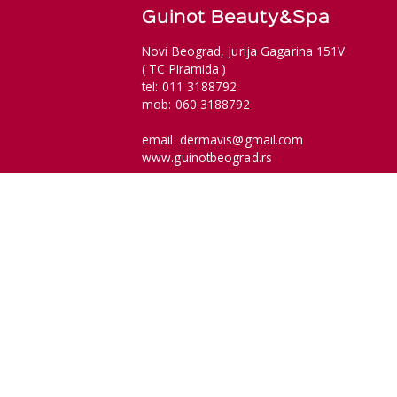
Guinot Beauty&Spa
Novi Beograd, Jurija Gagarina 151V
( TC Piramida )
tel: 011 3188792
mob: 060 3188792
email: dermavis@gmail.com
www.guinotbeograd.rs