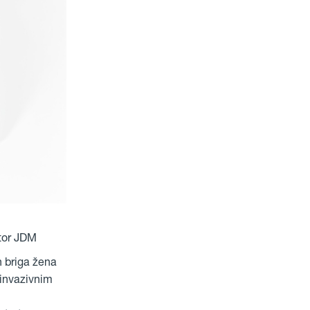
ctor JDM
h briga žena
 invazivnim