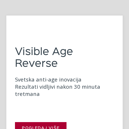
Technispa®
Technispa Connected je
revolucionarni tretman tela koji nudi
najnapredniju tehnologiju u
kombinaciji sa Guinot proizvodima, za
izuzetne rezultate u oblikovanju tela i
redukciji celulita.
Alternativa ili dopuna estetskoj
medicini
POGLEDAJ VIŠE