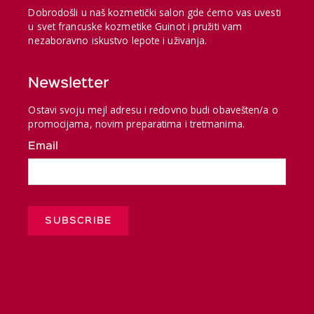
Dobrodošli u naš kozmetički salon gde ćemo vas uvesti
u svet francuske kozmetike Guinot i pružiti vam
nezaboravno iskustvo lepote i uživanja.
Newsletter
Ostavi svoju mejl adresu i redovno budi obavešten/a o
promocijama, novim preparatima i tretmanima.
Email