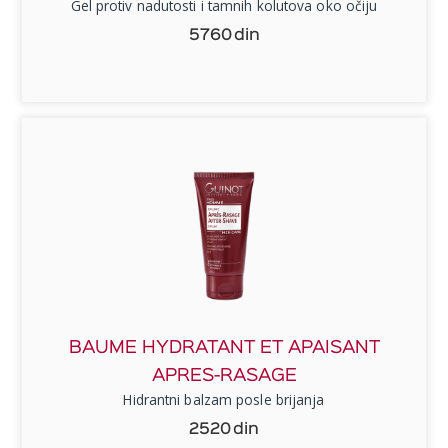
Gel protiv nadutosti i tamnih kolutova oko očiju
5760
din
BAUME HYDRATANT ET APAISANT
APRES-RASAGE
Hidrantni balzam posle brijanja
2520
din