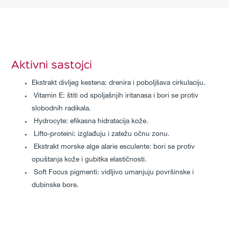
Aktivni sastojci
Ekstrakt divljeg kestena: drenira i poboljšava cirkulaciju.
Vitamin E: štiti od spoljašnjih iritanasa i bori se protiv
slobodnih radikala.
Hydrocyte: efikasna hidratacija kože.
Lifto-proteini: izglađuju i zatežu očnu zonu.
Ekstrakt morske alge alarie esculente: bori se protiv
opuštanja kože i gubitka elastičnosti.
Soft Focus pigmenti: vidljivo umanjuju površinske i
dubinske bore.