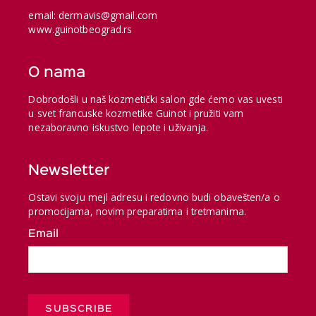
email: dermavis@gmail.com
www.guinotbeograd.rs
O nama
Dobrodošli u naš kozmetički salon gde ćemo vas uvesti
u svet francuske kozmetike Guinot i pružiti vam
nezaboravno iskustvo lepote i uživanja.
Newsletter
Ostavi svoju mejl adresu i redovno budi obavešten/a o
promocijama, novim preparatima i tretmanima.
Email