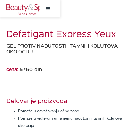
Defatigant Express Yeux
GEL PROTIV NADUTOSTI I TAMNIH KOLUTOVA
OKO OČIJU
5760
din
cena:
Delovanje proizvoda
Pomaže u osvežavanju očne zone.
Pomaže u vidljivom umanjenju nadutosti i tamnih kolutova
oko očiju.