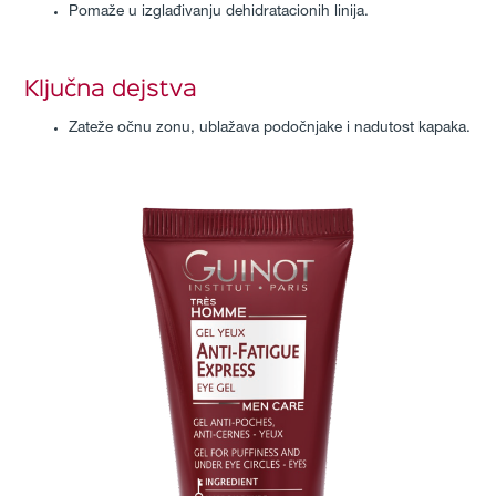
Pomaže u izglađivanju dehidratacionih linija.
Ključna dejstva
Zateže očnu zonu, ublažava podočnjake i nadutost kapaka.