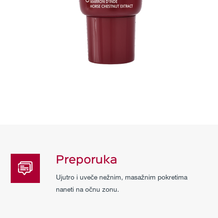
Preporuka
Ujutro i uveče nežnim, masažnim pokretima
naneti na očnu zonu.