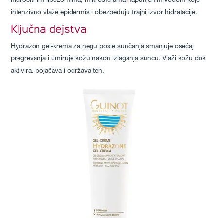
hidrocitnim lipozomima, mikrosferama napunjenim vodom koje
intenzivno vlaže epidermis i obezbeđuju trajni izvor hidratacije.
Ključna dejstva
Hydrazon gel-krema za negu posle sunčanja smanjuje osećaj
pregrevanja i umiruje kožu nakon izlaganja suncu. Vlaži kožu dok
aktivira, pojačava i održava ten.