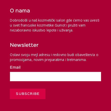
O nama
Dobrodošli u naš kozmetički salon gde ćemo vas uvesti
u svet francuske kozmetike Guinot i pružiti vam
nezaboravno iskustvo lepote i uživanja.
Newsletter
Ostavi svoju mejl adresu i redovno budi obavešten/a o
promocijama, novim preparatima i tretmanima.
Email