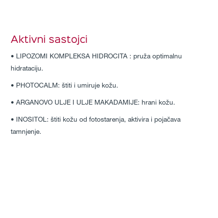
Aktivni sastojci
• LIPOZOMI KOMPLEKSA HIDROCITA : pruža optimalnu
hidrataciju.
• PHOTOCALM: štiti i umiruje kožu.
• ARGANOVO ULJE I ULJE MAKADAMIJE: hrani kožu.
• INOSITOL: štiti kožu od fotostarenja, aktivira i pojačava
tamnjenje.