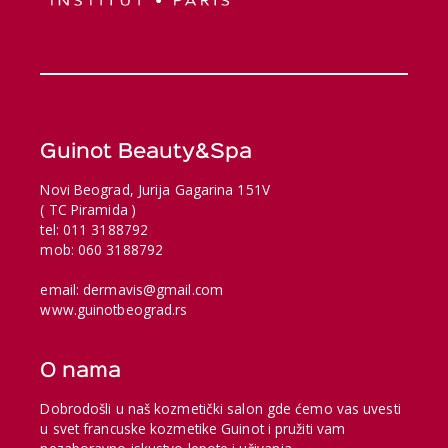
Guinot Beauty&Spa
Novi Beograd, Jurija Gagarina 151V
( TC Piramida )
tel: 011 3188792
mob: 060 3188792
email: dermavis@gmail.com
www.guinotbeograd.rs
O nama
Dobrodošli u naš kozmetički salon gde ćemo vas uvesti
u svet francuske kozmetike Guinot i pružiti vam