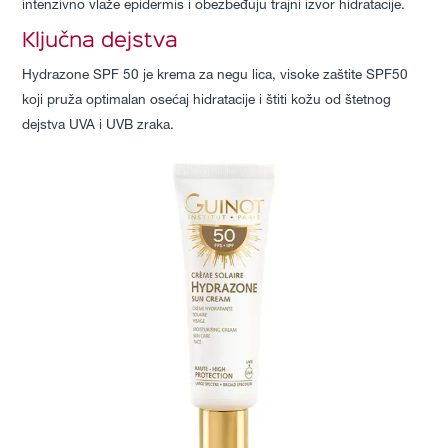
intenzivno vlaže epidermis i obezbeđuju trajni izvor hidratacije.
Ključna dejstva
Hydrazone SPF 50 je krema za negu lica, visoke zaštite SPF50
koji pruža optimalan osećaj hidratacije i štiti kožu od štetnog
dejstva UVA i UVB zraka.