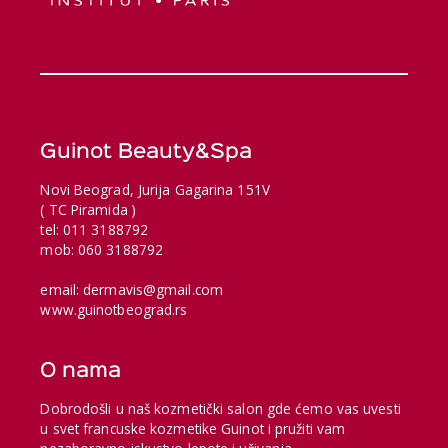
Guinot Beauty&Spa
Novi Beograd, Jurija Gagarina 151V
( TC Piramida )
tel: 011 3188792
mob: 060 3188792
email: dermavis@gmail.com
www.guinotbeograd.rs
O nama
Dobrodošli u naš kozmetički salon gde ćemo vas uvesti
u svet francuske kozmetike Guinot i pružiti vam