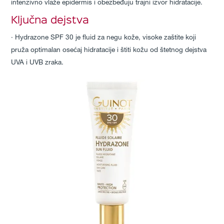
intenzivno vlaže epidermis i obezbeđuju trajni izvor hidratacije.
Ključna dejstva
∙ Hydrazone SPF 30 je fluid za negu kože, visoke zaštite koji
pruža optimalan osećaj hidratacije i štiti kožu od štetnog dejstva
UVA i UVB zraka.