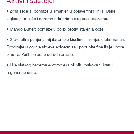
Aktivni sastojci
• Zrna šećera: pomaže u smanjenju pojave finih linija. Usne
izgledaju mekše i spremne da prime blagodati balzama.
• Mango Butter: pomaže u borbi protiv starenja kože.
• Sfere ultra punjenja hijaluronske kiseline + konjac glukomanan:
Prodirajte u gornje slojeve epidermisa i popunite fine linije i bore
iznutra. Zaštitite usne od dehidracije.
• Ulje slatkog badema + kompleks biljnih voskova : Hrani i
regeneriše usne.