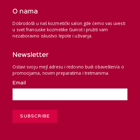
O nama
Dobrodošli u naš kozmetički salon gde ćemo vas uvesti
u svet francuske kozmetike Guinot i pružiti vam
nezaboravno iskustvo lepote i uživanja.
Newsletter
Ostavi svoju mejl adresu i redovno budi obavešten/a o
promocijama, novim preparatima i tretmanima.
Email