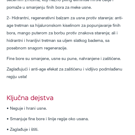
šećernim zrncima, koji nežno piling eliminiše mrtve ćelije i
pomaže u smanjenju finih bora za meke usne.
2- Hidrantni, regenerativni balzam za usne protiv starenja: anti-
age tretman sa hijaluronskom kiselinom za popunjavanje finih
bora, mango puterom za borbu protiv znakova starenja; ali i
hidrantni i hranljivi tretman sa uljem slatkog badema, sa
posebnom snagom regeneracije.
Fine bore su smanjene, usne su pune, nahranjene i zaštićene.
Zaglađujući i anti-age efekat za zaštićenu i vidljivo podmlađenu
regiju usta!
Ključna dejstva
• Neguje i hrani usne.
• Smanjuje fine bore i linije regije oko usana.
• Zaglađuje i štiti.