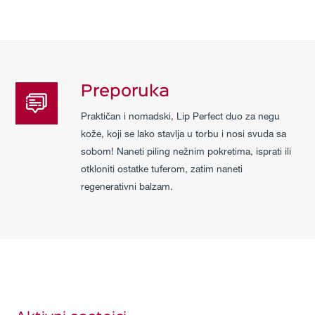
Preporuka
Praktičan i nomadski, Lip Perfect duo za negu
kože, koji se lako stavlja u torbu i nosi svuda sa
sobom! Naneti piling nežnim pokretima, isprati ili
otkloniti ostatke tuferom, zatim naneti
regenerativni balzam.