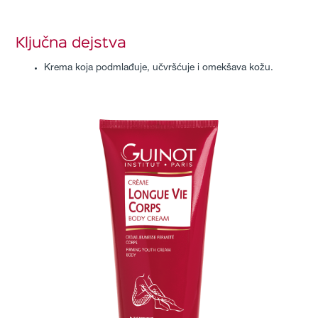
Ključna dejstva
Krema koja podmlađuje, učvršćuje i omekšava kožu.