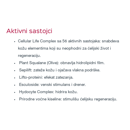
Aktivni sastojci
Cellular Life Complex sa 56 aktivnih sastojaka: snabdeva
kožu elementima koji su neophodni za ćelijski život i
regeneraciju.
Plant Squalane (Olive): obnavlja hidrolipidni film.
Sepilift: zateže kožu i ojačava vlakna podrške.
Lifto-proteini: efekat zatezanja.
Esculoside: venski stimulans i drener.
Hydocyte Complex: hidrira kožu.
Prirodne voćne kiseline: stimulišu ćelijsku regeneraciju.