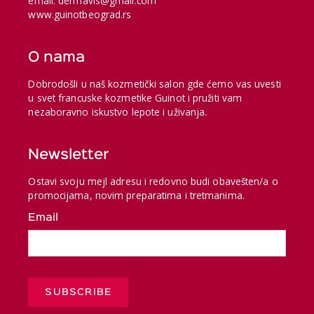
email: dermavis@gmail.com
www.guinotbeograd.rs
O nama
Dobrodošli u naš kozmetički salon gde ćemo vas uvesti
u svet francuske kozmetike Guinot i pružiti vam
nezaboravno iskustvo lepote i uživanja.
Newsletter
Ostavi svoju mejl adresu i redovno budi obavešten/a o
promocijama, novim preparatima i tretmanima.
Email