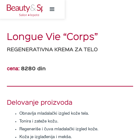
Longue Vie “Corps”
REGENERATIVNA KREMA ZA TELO
8280
din
cena:
Delovanje proizvoda
Obnavlja mladalački izgled kože tela.
Tonira i zateže kožu.
Regeneriše i čuva mladalački izgled kože.
Koža je izglađenija i mekša.