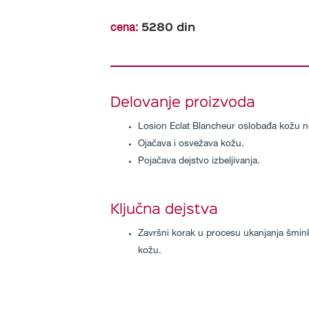
5280
din
cena:
Delovanje proizvoda
Losion Eclat Blancheur oslobađa kožu ne
Ojačava i osvežava kožu.
Pojačava dejstvo izbeljivanja.
Ključna dejstva
Završni korak u procesu ukanjanja šmink
kožu.