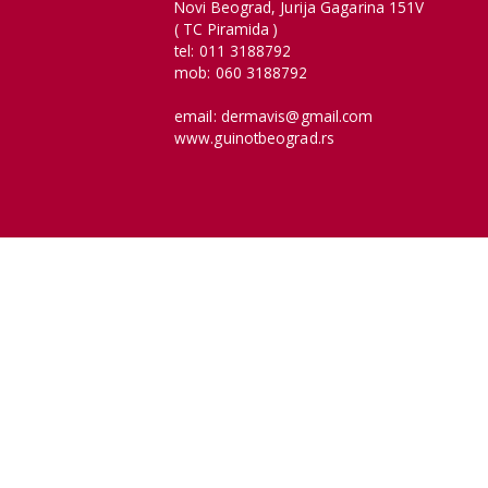
Novi Beograd, Jurija Gagarina 151V
( TC Piramida )
tel: 011 3188792
mob: 060 3188792
email: dermavis@gmail.com
www.guinotbeograd.rs