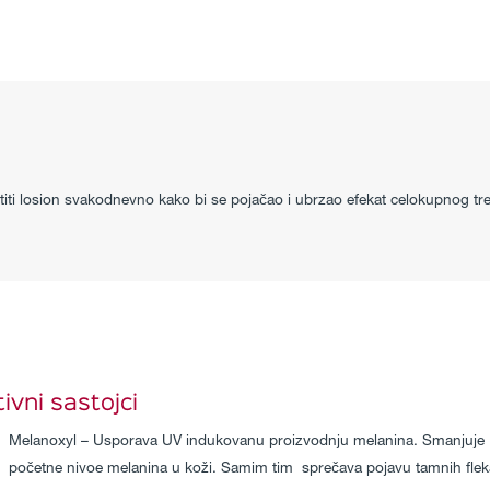
stiti losion svakodnevno kako bi se pojačao i ubrzao efekat celokupnog tre
ivni sastojci
Melanoxyl – Usporava UV indukovanu proizvodnju melanina. Smanjuje
početne nivoe melanina u koži. Samim tim sprečava pojavu tamnih flek