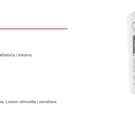
čistoća i toksina.
e. Losion stimuliše i osvežava