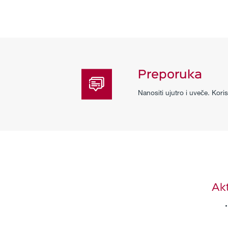
Preporuka
Nanositi ujutro i uveče. Kori
Akt