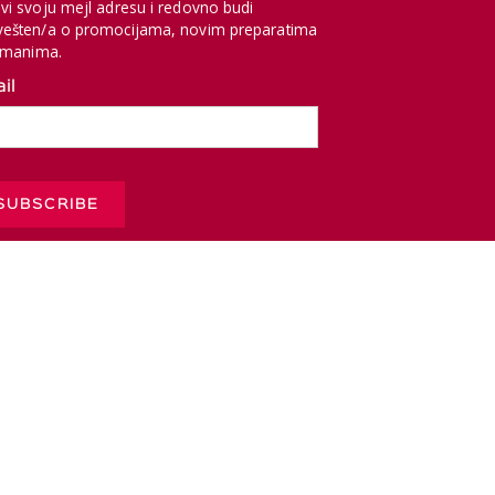
vi svoju mejl adresu i redovno budi
ešten/a o promocijama, novim preparatima
etmanima.
il
ight © 2023 Dermavis. All rights reserved.