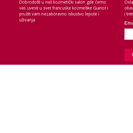
Dobrodošli u naš kozmetički salon gde ćemo
Osta
vas uvesti u svet francuske kozmetike Guinot i
obav
pružiti vam nezaboravno iskustvo lepote i
i tr
uživanja.
Ema
Copyr