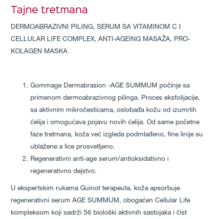
Tajne tretmana
DERMOABRAZIVNI PILING, SERUM SA VITAMINOM C I
CELLULAR LIFE COMPLEX, ANTI-AGEING MASAŽA, PRO-
KOLAGEN MASKA
Gommage Dermabrasion -AGE SUMMUM počinje sa
primenom dermoabrazivnog pilinga. Proces eksfolijacije,
sa aktivnim mikročesticama, oslobađa kožu od izumrlih
ćelija i omogućava pojavu novih ćelija. Od same početne
faze tretmana, koža već izgleda podmlađeno, fine linije su
ublažene a lice prosvetljeno.
Regenerativni anti-age serum/antioksidativno i
regenerativno dejstvo.
U ekspertskim rukama Guinot terapeuta, koža apsorbuje
regenerativni serum AGE SUMMUM, obogaćen Cellular Life
kompleksom koji sadrži 56 biološki aktivnih sastojaka i čist