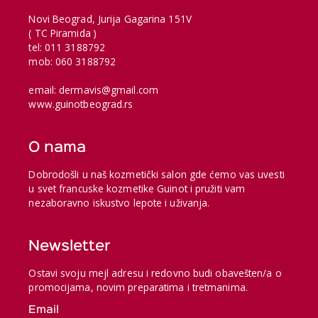
Novi Beograd, Jurija Gagarina 151V
( TC Piramida )
tel: 011 3188792
mob: 060 3188792
email: dermavis@gmail.com
www.guinotbeograd.rs
O nama
Dobrodošli u naš kozmetički salon gde ćemo vas uvesti
u svet francuske kozmetike Guinot i pružiti vam
nezaboravno iskustvo lepote i uživanja.
Newsletter
Ostavi svoju mejl adresu i redovno budi obavešten/a o
promocijama, novim preparatima i tretmanima.
Email