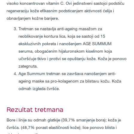
visoko koncentrovan vitamin C. Ovi jedinstveni sastojci podstiču
regeneraciju kože efikasnim podsticanjem aktivnosti ćelija i
obnavljanjem kožne barijere.
Tretman se nastavlja anti-ageing masažom za
reoblikovanje kontura lica, koja se sastoji od 15
ekskluzivnih pokreta i nanošenjem AGE SUMMUM
seruma, obogaćenim hijaluronskom kiselinom koja
učvršćuje tkivo i protivi se opuštanju kože. Koža je ponovo
zategnuta.
Age Summum tretman se završava nanošenjem anti-
ageing maske sa pro-kolagenom za blistavu kožu. Koža
odmah izgleda čvršće.
Rezultat tretmana
Bore i linije su odmah glatkije (39,7% smanjenje bora); koža je
čvršća. (48,7% porast elastičnosti kože); lice ponovo blista i