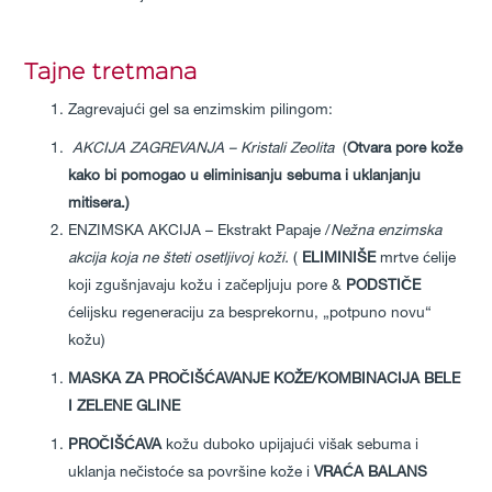
Tajne tretmana
Zagrevajući gel sa enzimskim pilingom:
AKCIJA ZAGREVANJA – Kristali Zeolita
(
Otvara pore kože
kako bi pomogao u eliminisanju sebuma i uklanjanju
mitisera.)
ENZIMSKA AKCIJA – Ekstrakt Papaje /
Nežna enzimska
akcija koja ne šteti osetljivoj koži.
(
ELIMINIŠE
mrtve ćelije
koji zgušnjavaju kožu i začepljuju pore &
PODSTIČE
ćelijsku regeneraciju za besprekornu, „potpuno novu“
kožu)
MASKA ZA PROČIŠĆAVANJE KOŽE/KOMBINACIJA BELE
I ZELENE GLINE
PROČIŠĆAVA
kožu duboko upijajući višak sebuma i
uklanja nečistoće sa površine kože i
VRAĆA BALANS