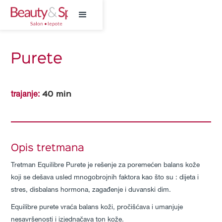
Purete
40
min
trajanje:
Opis tretmana
Tretman Equilibre Purete je rešenje za poremećen balans kože
koji se dešava usled mnogobrojnih faktora kao što su : dijeta i
stres, disbalans hormona, zagađenje i duvanski dim.
Equilibre purete vraća balans koži, pročišćava i umanjuje
nesavršenosti i izjednačava ton kože.