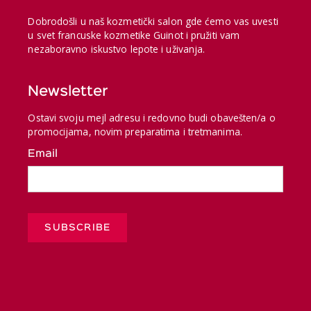
Dobrodošli u naš kozmetički salon gde ćemo vas uvesti
u svet francuske kozmetike Guinot i pružiti vam
nezaboravno iskustvo lepote i uživanja.
Newsletter
Ostavi svoju mejl adresu i redovno budi obavešten/a o
promocijama, novim preparatima i tretmanima.
Email